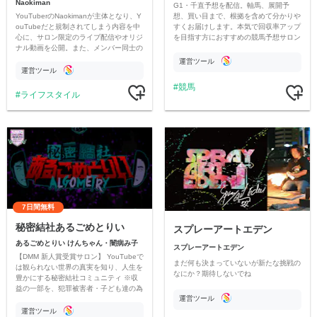
Naokiman
G1・千直予想を配信。軸馬、展開予
YouTuberのNaokimanが主体となり、Y
想、買い目まで、根拠を含めて分かりや
ouTubeだと規制されてしまう内容を中
すくお届けします。本気で回収率アップ
心に、サロン限定のライブ配信やオリジ
を目指す方におすすめの競馬予想サロン
ナル動画を公開。また、メンバー同士の
です。
情報交換や交流の場としても楽しんでい
運営ツール
ただいています。
運営ツール
競馬
ライフスタイル
7日間無料
秘密結社あるごめとりい
スプレーアートエデン
あるごめとりい けんちゃん・闇病み子
スプレーアートエデン
【DMM 新人賞受賞サロン】 YouTubeで
まだ何も決まっていないが新たな挑戦の
は観られない世界の真実を知り、人生を
なにか？期待しないでね
豊かにする秘密結社コミュニティ ※収
益の一部を、犯罪被害者・子ども達の為
運営ツール
のチャリティーに寄付させていただきま
す
運営ツール