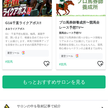
プロ馬券師養成所〜競馬全
G1&千直ライクアボス‼️
レース予想TV〜
きみライクアボス
競馬全レース予想TV
G1・千直予想を配信。軸馬、展開予
現役プロ馬券師の我々が全レース情報を
想、買い目まで、根拠を含めて分かりや
リアルタイムでお届けしております。
すくお届けします。本気で回収率アップ
馬券師を目指したい方はもちろん、競馬
を目指す方におすすめの競馬予想サロン
初心者からベテランの上級者までお待ち
です。
しております。最高の競馬ライフを。
運営ツール
運営ツール
競馬
競馬
もっとおすすめサロンを見る
サロンの中を取材記事で紹介