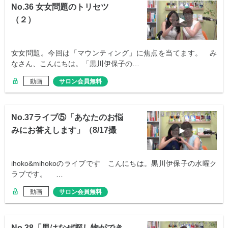
No.36 女女問題のトリセツ
（２）
女女問題。今回は「マウンティング」に焦点を当てます。 み
なさん、こんにちは。「黒川伊保子の…
動画
サロン会員無料
No.37ライブ⑤「あなたのお悩
みにお答えします」（8/17撮
影）
ihoko&mihokoのライブです こんにちは。黒川伊保子の水曜ク
ラブです。 …
動画
サロン会員無料
No.38「男はなぜ探し物ができ