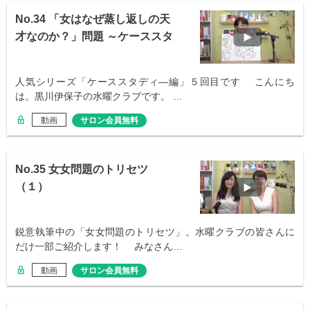
No.34 「女はなぜ蒸し返しの天
才なのか？」問題 ～ケーススタ
ディ⑤
人気シリーズ「ケーススタディ―編」５回目です こんにち
は。黒川伊保子の水曜クラブです。 …
動画
サロン会員無料
No.35 女女問題のトリセツ
（１）
鋭意執筆中の「女女問題のトリセツ」。水曜クラブの皆さんに
だけ一部ご紹介します！ みなさん…
動画
サロン会員無料