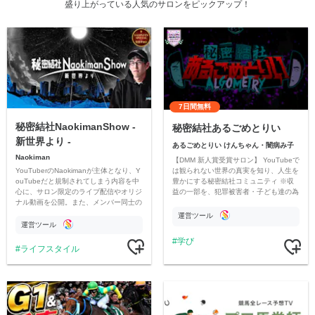
盛り上がっている人気のサロンをピックアップ！
7日間無料
秘密結社NaokimanShow -
秘密結社あるごめとりい
新世界より -
あるごめとりい けんちゃん・闇病み子
Naokiman
【DMM 新人賞受賞サロン】 YouTubeで
YouTuberのNaokimanが主体となり、Y
は観られない世界の真実を知り、人生を
ouTubeだと規制されてしまう内容を中
豊かにする秘密結社コミュニティ ※収
心に、サロン限定のライブ配信やオリジ
益の一部を、犯罪被害者・子ども達の為
ナル動画を公開。また、メンバー同士の
のチャリティーに寄付させていただきま
情報交換や交流の場としても楽しんでい
す
運営ツール
ただいています。
運営ツール
学び
ライフスタイル