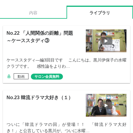
内容
ライブラリ
No.22 「人間関係の距離」問題
～ケーススタディ③
ケーススタディ―編3回目です こんにちは。黒川伊保子の水曜
クラブです。 感性論をよりわ…
動画
サロン会員無料
No.23 韓流ドラマ大好き（１）
ついに「韓流ドラマの回」が登場！！ 「韓流ドラマ大好
き！」と公言している黒川が、ついに水曜…