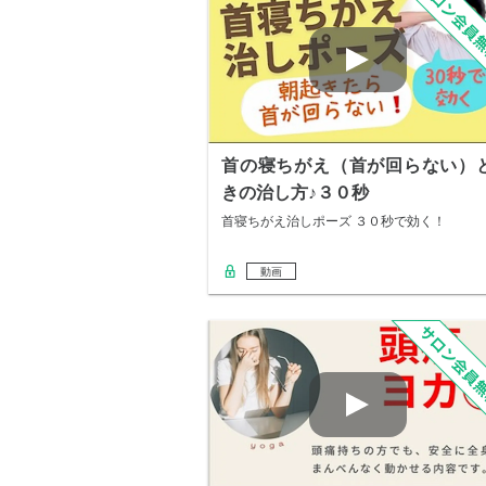
首の寝ちがえ（首が回らない）
きの治し方♪３０秒
首寝ちがえ治しポーズ ３０秒で効く！
動画