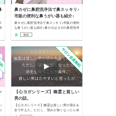
鼻
鼻カゼに鼻腔洗浄法で鼻スッキリ♪
市販の便利な鼻うがい器も紹介♪
２
鼻カゼに鼻腔洗浄法で鼻スッキリ♪市販の便利
画
な鼻うがい器も紹介♪鼻カゼはヨガの鼻腔洗浄
法で天…
動画
ン
【心ヨガシリーズ】幽霊と貧しい
男の話。
♪
【心ヨガシリーズ】幽霊は貧しい男の望みを
つ
全て叶えた。ただし、望みが無くなったら命
をもらうこ…