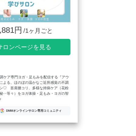
,881円
/1ヶ月ごと
サロンページを見る
eで不調ケア専門ヨガ・足もみを配信する『アウ
による、ほのぼの温かなご近所感覚の不調
ン♡ 首肩腰コリ、多様な持病ケア（花粉
秘‥等々）をヨガ体操・足もみ・ヨガの智
♪
DMMオンラインサロン専用コミュニティ