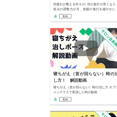
ご紹介
目疲れが癒える目ヨガ♪ 目の血行が良くなり
焦点の調整力が月、老眼の進行を緩やかに
★最…
動画
寝ちがえ（首が回らない）時の
し方！ 解説動画
寝ちがえ（首が回らない）時の治し方 オフ
インクラスで実演した時の動画
動画