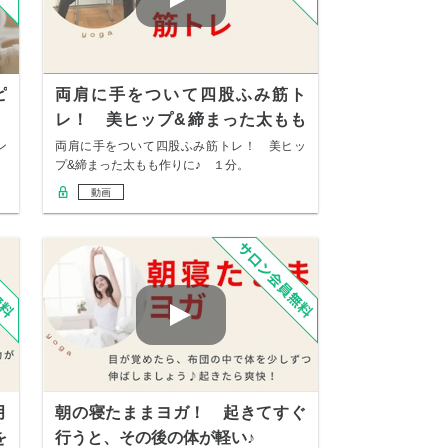
ピ
両肩に手をついて四股ふみ筋ト
レ！ 美ヒップ&締まった太もも
作りに♪
ン
両肩に手をついて四股ふみ筋トレ！ 美ヒッ
4
プ&締まった太もも作りに♪ １分。
動画
月
朝の寝たままヨガ！ 起きてすぐ
を
行うと、その後の体が軽い♪