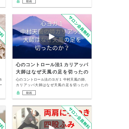
動画
、
心のコントロール法1 カリアッパ
大師はなぜ天風の足を切ったの
か？
ホ
心のコントロール法のヨガ１ 中村天風の師、
ー
カリアッパ大師はなぜ天風の足を切ったの
か？当時死…
動画