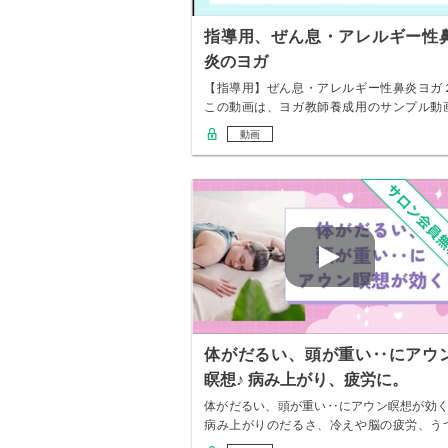
指導用、ぜん息・アレルギー性
炎のヨガ
【指導用】ぜん息・アレルギー性鼻炎ヨガ
この動画は、ヨガ教師養成用のサンプル動
です。
動画
体がだるい、頭が重い‥にアウ
瞑想♪ 病み上がり、疲労に。
体がだるい、頭が重い‥にアウン瞑想が効く
病み上がりのだるさ、冷えや脳の疲労、う
むき姿…