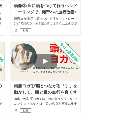
安
頭痛③/床に頭をつけて行うヘッド
ま
ローリングで、頭部への血行改善♪
ま
頭痛ヨガ③/床に頭をつけて行うヘッドローリ
す
ングで頭のツボを刺激♪頭には５０以上のツボ
があり…
動画
の
頭痛ヨガ①/脳とつながる「手」を
動かして、頭と目の血行を良くす
る♪
く
頭痛ヨガ① 手ヨガで脳・目の血行が良く♪パソ
が
コンやスマホなどは、目の焦点を画面に集中
させす…
動画