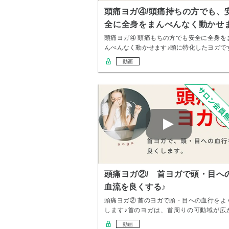
頭痛ヨガ④/頭痛持ちの方でも、
全に全身をまんべんなく動かせ
す。
頭痛ヨガ④ 頭痛もちの方でも安全に全身を
んべんなく動かせます♪頭に特化したヨガで
が、全…
動画
頭痛ヨガ②/ 首ヨガで頭・目へ
血流を良くする♪
頭痛ヨガ② 首のヨガで頭・目への血行をよ
します♪首のヨガは、首周りの可動域が広
り、胸の…
動画