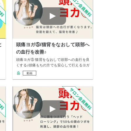
と
頭痛ヨガ⑤/猫背をなおして頭部へ
の血行を改善♪
頭痛ヨガ⑤ 猫背をなおして頭部への血行を良
くする♪頭痛もちの方でも安心して行えるヨガ
の後編…
動画