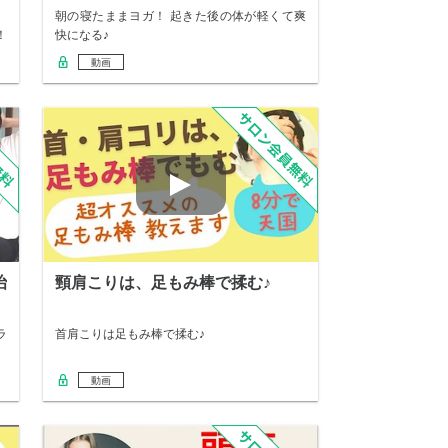
、
朝の寝たままヨガ！ 起きた後の体が軽くて爽
！
快になる♪
動画
治
頸肩こりは、足もみ棒で揉む♪
ラ
首肩こりは足もみ棒で揉む♪
動画