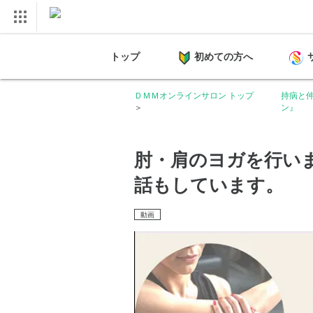
トップ
初めての方へ
ＤＭＭオンラインサロン トップ
持病と
ン』
肘・肩のヨガを行い
話もしています。
動画