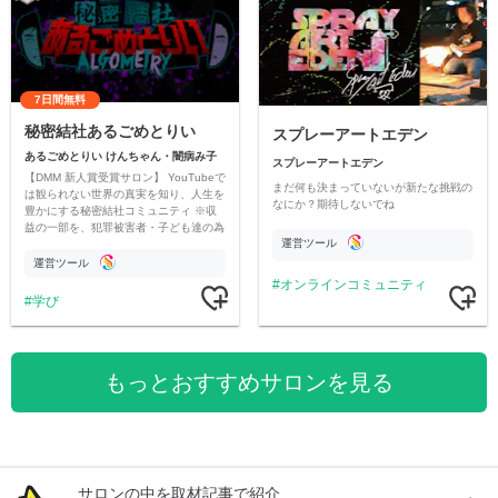
7日間無料
秘密結社あるごめとりい
スプレーアートエデン
あるごめとりい けんちゃん・闇病み子
スプレーアートエデン
【DMM 新人賞受賞サロン】 YouTubeで
まだ何も決まっていないが新たな挑戦の
は観られない世界の真実を知り、人生を
なにか？期待しないでね
豊かにする秘密結社コミュニティ ※収
益の一部を、犯罪被害者・子ども達の為
運営ツール
のチャリティーに寄付させていただきま
す
運営ツール
オンラインコミュニティ
学び
もっとおすすめサロンを見る
サロンの中を取材記事で紹介