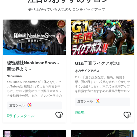
盛り上がっている人気のサロンをピックアップ！
秘密結社NaokimanShow -
G1&千直ライクアボス‼️
新世界より -
きみライクアボス
Naokiman
G1・千直予想を配信。軸馬、展開予
YouTuberのNaokimanが主体となり、Y
想、買い目まで、根拠を含めて分かりや
ouTubeだと規制されてしまう内容を中
すくお届けします。本気で回収率アップ
心に、サロン限定のライブ配信やオリジ
を目指す方におすすめの競馬予想サロン
ナル動画を公開。また、メンバー同士の
です。
情報交換や交流の場としても楽しんでい
運営ツール
ただいています。
運営ツール
競馬
ライフスタイル