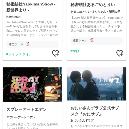
秘密結社NaokimanShow -
秘密結社あるごめとりい
新世界より -
あるごめとりい けんちゃん・闇病み子
Naokiman
【DMM 新人賞受賞サロン】 YouTubeで
YouTuberのNaokimanが主体となり、Y
は観られない世界の真実を知り、人生を
ouTubeだと規制されてしまう内容を中
豊かにする秘密結社コミュニティ ※収
心に、サロン限定のライブ配信やオリジ
益の一部を、犯罪被害者・子ども達の為
ナル動画を公開。また、メンバー同士の
のチャリティーに寄付させていただきま
情報交換や交流の場としても楽しんでい
す
運営ツール
ただいています。
運営ツール
学び
ライフスタイル
おにいさんずラブ公式サブ
スプレーアートエデン
スク『おにサブ』
スプレーアートエデン
おにいさんずラブ
まだ何も決まっていないが新たな挑戦の
おにいさんずラブの公式サブスクがスタ
なにか？期待しないでね