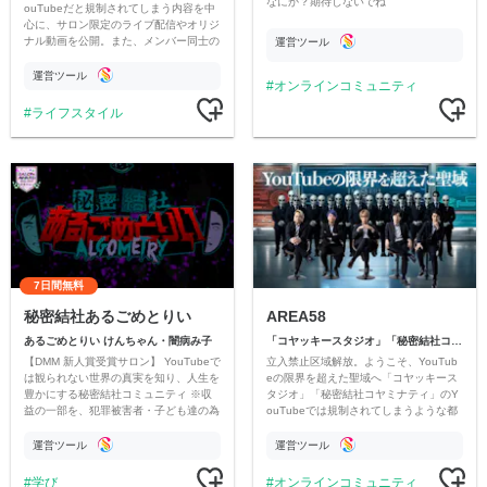
なにか？期待しないでね
ouTubeだと規制されてしまう内容を中
心に、サロン限定のライブ配信やオリジ
ナル動画を公開。また、メンバー同士の
運営ツール
情報交換や交流の場としても楽しんでい
ただいています。
運営ツール
オンラインコミュニティ
ライフスタイル
7日間無料
秘密結社あるごめとりい
AREA58
あるごめとりい けんちゃん・闇病み子
「コヤッキースタジオ」「秘密結社コヤミナティ」
【DMM 新人賞受賞サロン】 YouTubeで
立入禁止区域解放。ようこそ、YouTub
は観られない世界の真実を知り、人生を
eの限界を超えた聖域へ「コヤッキース
豊かにする秘密結社コミュニティ ※収
タジオ」「秘密結社コヤミナティ」のY
益の一部を、犯罪被害者・子ども達の為
ouTubeでは規制されてしまうような都
のチャリティーに寄付させていただきま
市伝説を中心にオリジナルコンテンツを
す
公開。
運営ツール
運営ツール
学び
オンラインコミュニティ