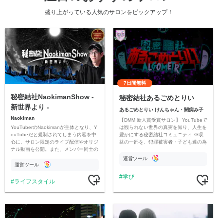
盛り上がっている人気のサロンをピックアップ！
7日間無料
秘密結社NaokimanShow -
秘密結社あるごめとりい
新世界より -
あるごめとりい けんちゃん・闇病み子
Naokiman
【DMM 新人賞受賞サロン】 YouTubeで
YouTuberのNaokimanが主体となり、Y
は観られない世界の真実を知り、人生を
ouTubeだと規制されてしまう内容を中
豊かにする秘密結社コミュニティ ※収
心に、サロン限定のライブ配信やオリジ
益の一部を、犯罪被害者・子ども達の為
ナル動画を公開。また、メンバー同士の
のチャリティーに寄付させていただきま
情報交換や交流の場としても楽しんでい
す
運営ツール
ただいています。
運営ツール
学び
ライフスタイル