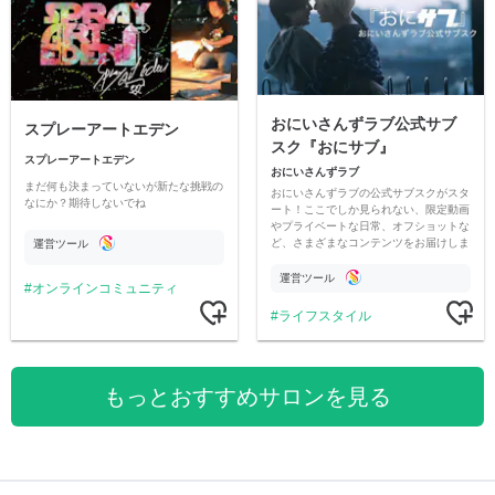
おにいさんずラブ公式サブ
スプレーアートエデン
スク『おにサブ』
スプレーアートエデン
おにいさんずラブ
まだ何も決まっていないが新たな挑戦の
おにいさんずラブの公式サブスクがスタ
なにか？期待しないでね
ート！ここでしか見られない、限定動画
やプライベートな日常、オフショットな
ど、さまざまなコンテンツをお届けしま
運営ツール
す。
運営ツール
オンラインコミュニティ
ライフスタイル
もっとおすすめサロンを見る